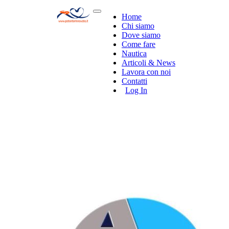
Home
Chi siamo
Dove siamo
Come fare
Nautica
Articoli & News
Lavora con noi
Contatti
Log In