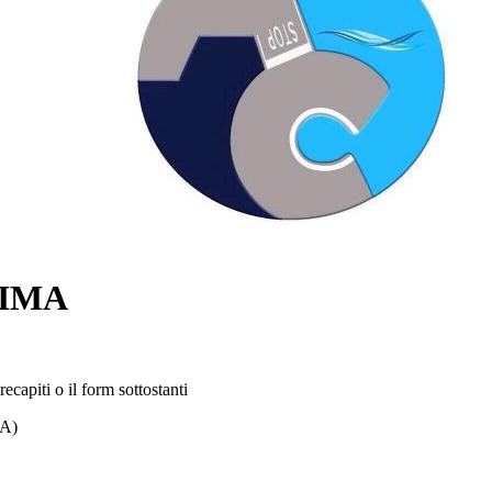
SIMA
capiti o il form sottostanti
A)