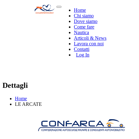
Home
Chi siamo
Dove siamo
Come fare
Nautica
Articoli & News
Lavora con noi
Contatti
Log In
Dettagli
Home
LE ARCATE