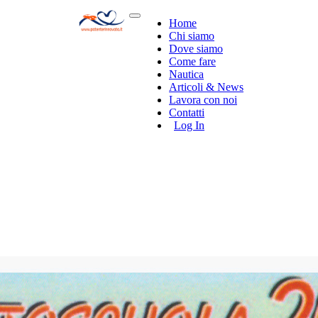
Home
Chi siamo
Dove siamo
Come fare
Nautica
Articoli & News
Lavora con noi
Contatti
Log In